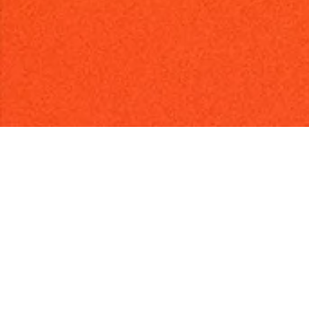
Lorem ipsum dolor sit amet, consetetur sadipscing
elitr, sed diam nonumy eirmod tempor invidunt ut
labore et dolore magna aliquyam erat, sed diam
voluptua. At vero eos et accusam et justo duo dolores
et ea rebum. Stet clita kasd gubergren, no sea
takimata sanctus est Lorem ipsum dolor sit amet.
Lorem ipsum dolor sit amet, consetetur sadipscing
elitr, sed diam nonumy eirmod tempor invidunt ut