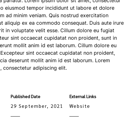
la pariatur. Lorem ipsum dolor sit amet, consectetur
 do eiusmod tempor incididunt ut labore et dolore
im ad minim veniam. Quis nostrud exercitation
 ut aliquip ex ea commodo consequat. Duis aute irure
it in voluptate velit esse. Cillum dolore eu fugiat
pteur sint occaecat cupidatat non proident, sunt in
serunt mollit anim id est laborum. Cillum dolore eu
r. Excepteur sint occaecat cupidatat non proident,
ficia deserunt mollit anim id est laborum. Lorem
 consectetur adipiscing elit.
Published Date
External Links
29 September, 2021
Website