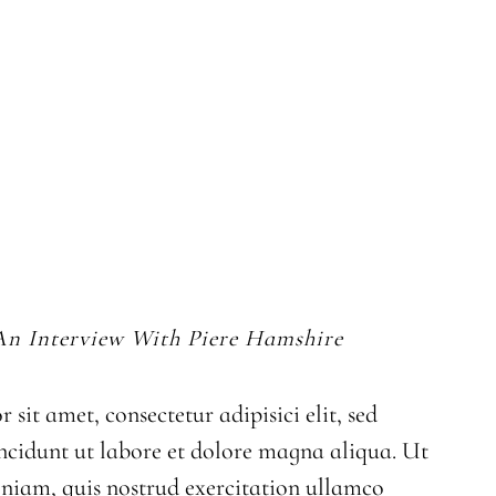
ng Design
Corporate Events
Portfolio
About us
Say Hi
 An Interview With Piere Hamshire
sit amet, consectetur adipisici elit, sed
cidunt ut labore et dolore magna aliqua. Ut
niam, quis nostrud exercitation ullamco