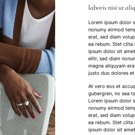
laboris nisi ut a
Lorem ipsum dolor si
nonumy eirmod tempo
erat, sed diam volup
ea rebum. Stet clit
ipsum dolor sit amet
elitr, sed diam nonu
magna aliquyam erat
justo duo dolores e
At vero eos et accus
gubergren, no sea t
Lorem ipsum dolor si
nonumy eirmod tempo
erat, sed diam volup
ea rebum. Stet clit
ipsum dolor sit amet