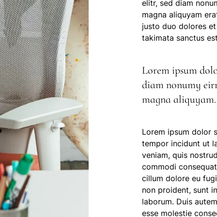
elitr, sed diam nonu
magna aliquyam erat
justo duo dolores et
takimata sanctus es
Lorem ipsum dolor 
diam nonumy eirm
magna aliquyam.
Lorem ipsum dolor si
tempor incidunt ut 
veniam, quis nostrud 
commodi consequat. Q
cillum dolore eu fug
non proident, sunt in
laborum. Duis autem v
esse molestie consequ