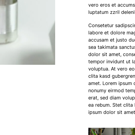
vero eros et accumsa
luptatum zzril deleni
Consetetur sadipsci
labore et dolore ma
accusam et justo duo
sea takimata sanctu
dolor sit amet, cons
tempor invidunt ut 
voluptua. At vero eo
clita kasd gubergren
amet. Lorem ipsum do
nonumy eirmod tempo
erat, sed diam volup
ea rebum. Stet clit
ipsum dolor sit amet