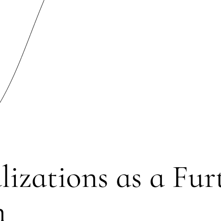
Weddi
lizations as a Fur
n