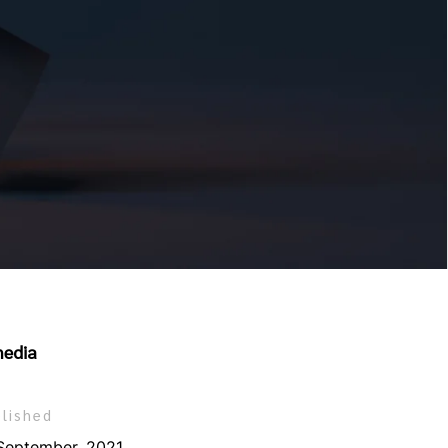
media
lished
September, 2021