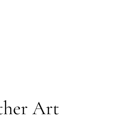
ng Design
Corporate Events
Portfolio
About us
Say Hi
ther Art